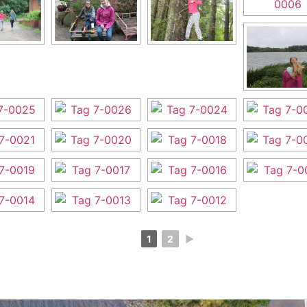
1
2
►