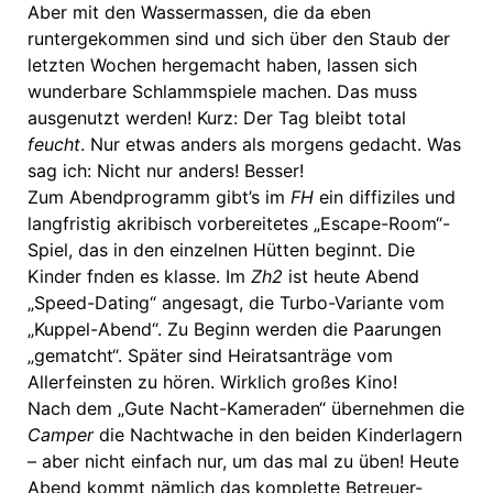
Aber mit den Wassermassen, die da eben
runtergekommen sind und sich über den Staub der
letzten Wochen hergemacht haben, lassen sich
wunderbare Schlammspiele machen. Das muss
ausgenutzt werden! Kurz: Der Tag bleibt total
feucht
. Nur etwas anders als morgens gedacht. Was
sag ich: Nicht nur anders! Besser!
Zum Abendprogramm gibt’s im
FH
ein diffiziles und
langfristig akribisch vorbereitetes „Escape-Room“-
Spiel, das in den einzelnen Hütten beginnt. Die
Kinder fnden es klasse. Im
Zh2
ist heute Abend
„Speed-Dating“ angesagt, die Turbo-Variante vom
„Kuppel-Abend“. Zu Beginn werden die Paarungen
„gematcht“. Später sind Heiratsanträge vom
Allerfeinsten zu hören. Wirklich großes Kino!
Nach dem „Gute Nacht-Kameraden“ übernehmen die
Camper
die Nachtwache in den beiden Kinderlagern
– aber nicht einfach nur, um das mal zu üben! Heute
Abend kommt nämlich das komplette Betreuer-