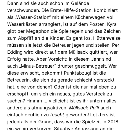
Dann sind sie auch schon im Gelände
verschwunden. Die Erste-Hilfe-Station, kombiniert
als „Wasser-Station“ mit einem Küchenwagen voll
Wasserkästen arrangiert, ist auf dem Posten. Kyra
gibt per Megaphon die Spielregeln und das Zeichen
zum Abpfiff an die Kinder. Es geht los. Hüttenweise
müssen sie jetzt die Betreuer jagen und stellen. Per
Edding wird direkt auf dem Müllsack quittiert, wer
Erfolg hatte. Aber Vorsicht: In diesem Jahr sind
auch „Minus-Betreuer“ drunter geschmuggelt. Wer
diese erwischt, bekommt Punktabzug! Ist die
Betreuerin, die sich da gerade schlecht versteckt
hat, eine von denen? Oder ist die nur mal eben zu
erschöpft, um sich ein neues, gutes Versteck zu
suchen? Hmmm … vielleicht ist es ihr unterm alles
andere als atmungsaktiven
Müllsack-Pulli
auch
einfach deutlich zu
feucht
geworden! Letzters ist
jedenfalls der Grund, dass wir die Spielzeit in 2018
ein wenig verkürzen. Situative Anpassung an die