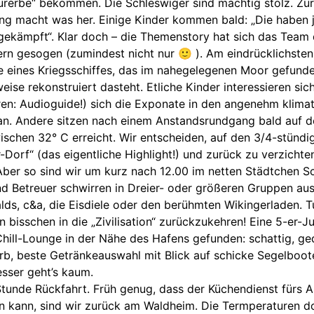
urerbe“ bekommen. Die Schleswiger sind mächtig stolz. Zur
ng macht was her. Einige Kinder kommen bald: „Die haben j
gekämpft“. Klar doch – die Themenstory hat sich das Team 
rn gesogen (zumindest nicht nur 🙂 ). Am eindrücklichsten
e eines Kriegsschiffes, das im nahegelegenen Moor gefund
lweise rekonstruiert dasteht. Etliche Kinder interessieren si
en: Audioguide!) sich die Exponate in den angenehm klimat
n. Andere sitzen nach einem Anstandsrundgang bald auf d
wischen 32° C erreicht. Wir entscheiden, auf den 3/4-stün
-Dorf“ (das eigentliche Highlight!) und zurück zu verzichten
Aber so sind wir um kurz nach 12.00 im netten Städtchen Sc
nd Betreuer schwirren in Dreier- oder größeren Gruppen aus
ds, c&a, die Eisdiele oder den berühmten Wikingerladen. Tu
n bisschen in die „Zivilisation“ zurückzukehren! Eine 5-er-
Chill-Lounge in der Nähe des Hafens gefunden: schattig, g
rb, beste Getränkeauswahl mit Blick auf schicke Segelboot
esser geht’s kaum.
tunde Rückfahrt. Früh genug, dass der Küchendienst fürs 
n kann, sind wir zurück am Waldheim. Die Termperaturen do