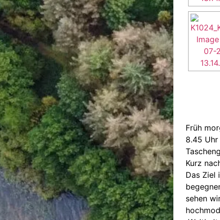
Früh mor
8.45 Uhr
Tascheng
Kurz nac
Das Ziel 
begegne
sehen wir
hochmode