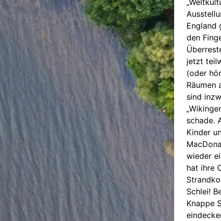
„Weltkult
Ausstellu
England 
den Finge
Überrest
jetzt tei
(oder hör
Räumen a
sind inz
„Wikinger
schade. 
Kinder u
MacDonal
wieder ei
hat ihre 
Strandko
Schlei! B
Knappe S
eindecke