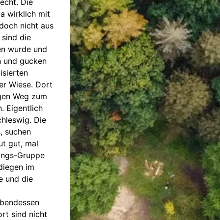
echt. Die
a wirklich mit
doch nicht aus
 sind die
en wurde und
ch und gucken
isierten
er Wiese. Dort
digen Weg zum
. Eigentlich
hleswig. Die
, suchen
t gut, mal
Jungs-Gruppe
ediegen im
e und die
Abendessen
rt sind nicht