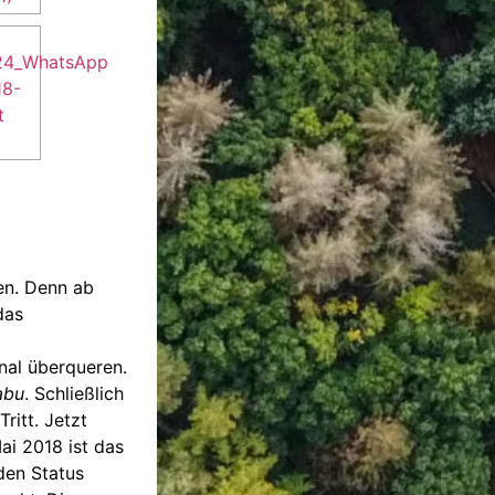
en. Denn ab
das
nal überqueren.
abu
. Schließlich
ritt. Jetzt
ai 2018 ist das
en Status