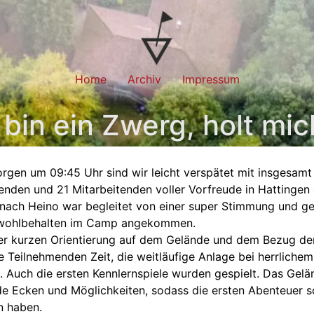
Home
Archiv
Impressum
 bin ein Zwerg, holt mic
rgen um 09:45 Uhr sind wir leicht verspätet mit insgesamt
nden und 21 Mitarbeitenden voller Vorfreude in Hattingen 
 nach Heino war begleitet von einer super Stimmung und g
 wohlbehalten im Camp angekommen.
er kurzen Orientierung auf dem Gelände und dem Bezug de
e Teilnehmenden Zeit, die weitläufige Anlage bei herrliche
 Auch die ersten Kennlernspiele wurden gespielt. Das Gelän
e Ecken und Möglichkeiten, sodass die ersten Abenteuer s
 haben.