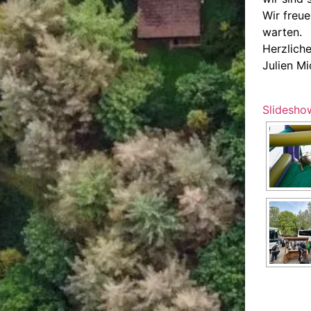
Wir freu
warten.
Herzlich
Julien M
Slidesho