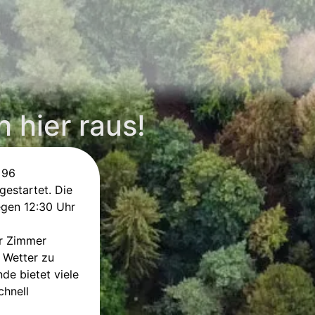
h hier raus!
 96
gestartet. Die
egen 12:30 Uhr
r Zimmer
m Wetter zu
de bietet viele
chnell