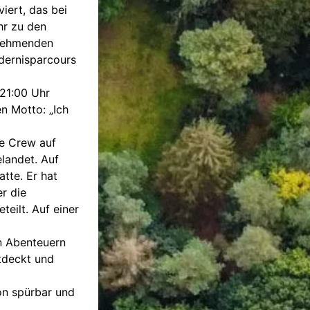
iert, das bei
hr zu den
lnehmenden
dernisparcours
21:00 Uhr
n Motto: „Ich
te Crew auf
landet. Auf
atte. Er hat
er die
eilt. Auf einer
n Abenteuern
tdeckt und
on spürbar und