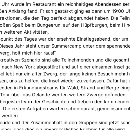
Uhr wurde im Restaurant ein reichhaltiges Abendessen serv
ßen Anklang fand. Frisch gestärkt ging es dann um 19:00 U
raktionen, die den Tag perfekt abgerundet haben. Die Tei
roßen Spaß beim Bungeerun, auf den Hüpfburgen, beim Hin
n weiteren Aktivitäten.
punkt des Tages war der ersehnte Einstiegsabend, der um 
Dieses Jahr steht unser Summercamp unter dem spannende
werg, holt mich hier raus!“.
 kreativen Szenario sind alle Teilnehmenden und die gesam
nach New York abgestürzt und auf einer einsamen Insel ge
sel lebt nur ein alter Zwerg, der lange keinen Besuch mehr h
en, uns zu helfen, die Insel wieder zu verlassen. Dafür hat 
enden in Erkundungsteams für Wald, Strand und Berge einget
 Tour über das Gelände werden weitere Zwerge gefunden.
d begeistert von der Geschichte und fiebern den kommende
. Die ersten Aufgaben warten schon darauf, gemeinsam en
u werden.
reude und der Zusammenhalt in den Gruppen sind jetzt sch
sicher, dass dies ein unvergessliches Erlebnis für alle wird.