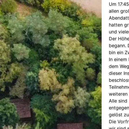
Um 17:45 
allen gro
Abendatt
hatten g
und viele
Der Höhe
begann. 
bin ein Z
In einem
dem Weg 
dieser In
beschloss
Teilnehm
weiteren
Alle sin
entgegen
gelöst z
Die Vorf
wir sind 