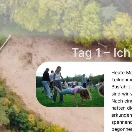
Tag 1 – Ich
Heute Mo
Teilnehme
Busfahrt
sind wir
Nach ein
hatten di
erkunden.
spannend
begonnen