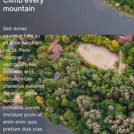
Climb every
mountain
Sed donec
nascetur felis eu
sit enim hendrerit
nisi ut. Pede
volutpat
vestibulum nec
convallis eros
consectetuer
phasellus euismod
curabitur purus
auctor in
convallis. Lorem
tincidunt proin ut
enim enim quis
pretium duis cras