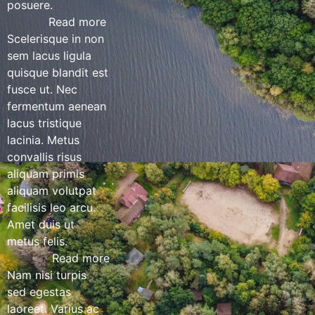
posuere.
Read more
Scelerisque in non
sem lacus ligula
quisque blandit est
fusce ut. Nec
fermentum aenean
lacus tristique
lacinia. Metus
convallis risus
aliquam primis
aliquam volutpat
facilisis leo arcu.
Amet duis ut
metus felis.
Read more
Nam nisi turpis
sed egestas
laoreet. Varius ac