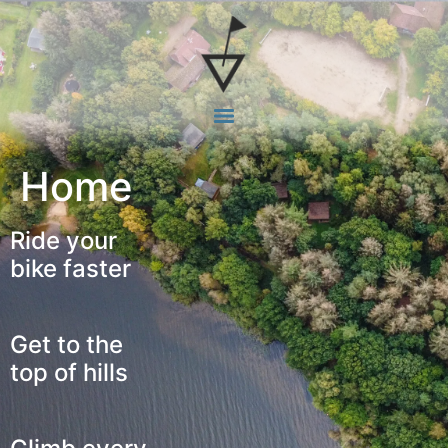
Home
Ride your
bike faster
Get to the
top of hills