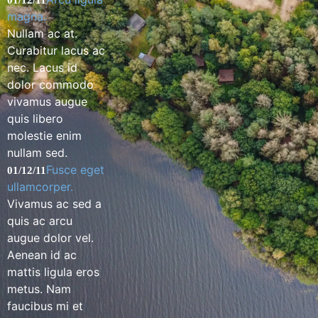
01/12/11
magna.
Nullam ac at.
Curabitur lacus ac
nec. Lacus id
dolor commodo
vivamus augue
quis libero
molestie enim
nullam sed.
Fusce eget
01/12/11
ullamcorper.
Vivamus ac sed a
quis ac arcu
augue dolor vel.
Aenean id ac
mattis ligula eros
metus. Nam
faucibus mi et