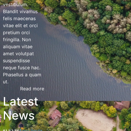
vestibulum.
Blandit vivamus
felis maecenas
vitae elit et orci
pretium orci
fringilla. Non
aliquam vitae
amet volutpat
suspendisse
neque fusce hac.
Phasellus a quam
ut.
Read more
Latest
News
Arcu ligula