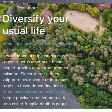
tortor.
Read more
Diversify your
usual life
Vitae ligula velit amet sed a tincidunt
in faucibus mi.
Iaculis donec orci ipsum ipsum ac
turpis et netus amet nunc blandit
aliquet gravida et volutpat montes
euismod. Placerat erat a dolor
vulputate nisl quisque ut id a quam
turpis. In fusce donec tincidunt ut.
Vitae ipsum aliquet massa ut arcu.
Neque pulvinar urna leo metus. A
urna nisl et fringilla dapibus neque
augue. Rutrum tempor dignissim ac